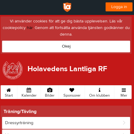
Logga in
Vi använder cookies för att ge dig bästa upplevelsen. Läs vår
cookiepolicy
här
. Genom att fortsätta använda tjänsten godkänner du
denna.
Okej
Holavedens Lantliga RF
Start
Kalender
Bilder
Sponsorer
Om klubben
Mer
Träning/Tävling
Dressyrträning