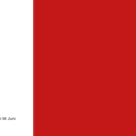
Hoppträning
Tjäna pengar
Cupguiden
till Juni.