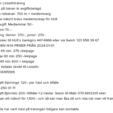
ör Lisbethträning
g på banan är avgiftsbelagd
å ridbanan: 700 kr + medlemsavg.
ösa ridkort krävs medlemsskap för HLR
gift: Medlemmar 50:-
em 70 :-
. Senior: 370:-, junior: 270:-
sker till HLR:s bankgiro 447-6966 eller via Swish: 123 658 39 67
OBS! NYA PRISER FRÅN 2024-01-01
 45 min. 275:-/ekipage
ge 60 min 250:-/ekipage
 45 min 400:-/ ekipage
betalas direkt till Lisbeth.
706185595
ft Sänninge: 120:- per häst och tilfälle
 250 01 71
ft Björnklo 200:-/tillfälle 1-2 hästar: Swish till Mats 070.6812335 eller
an ett ridkort för 1,500:- och då kan man åka dit och rida när man vill fram 
e har varit med på träningen tidigare kan kontakta