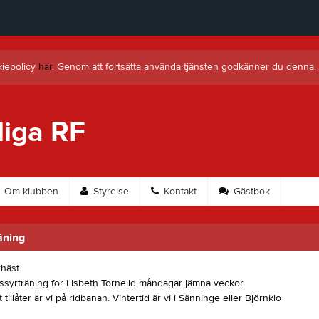
kiepolicy
här
. Genom att fortsätta använda tjänsten godkänner du denna.
liga RF
Om klubben
Styrelse
Kontakt
Gästbok
äning
ssyrträning för Lisbeth Tornelid måndagar jämna veckor.
 tillåter är vi på ridbanan. Vintertid är vi i Sänninge eller Björnklo