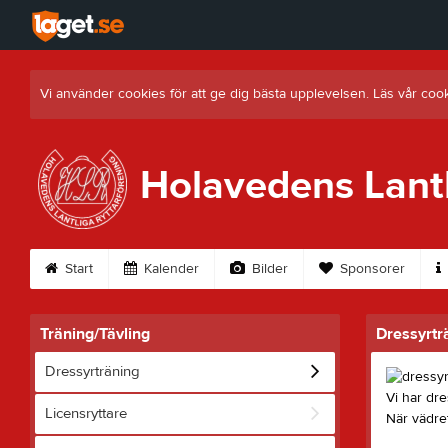
Vi använder cookies för att ge dig bästa upplevelsen. Läs vår coo
Holavedens Lant
Start
Kalender
Bilder
Sponsorer
Träning/Tävling
Dressyrtr
Dressyrträning
Vi har dre
Licensryttare
När vädret