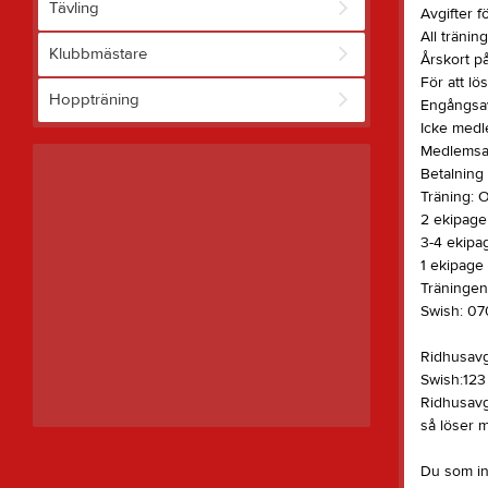
Tävling
Avgifter f
All tränin
Klubbmästare
Årskort p
För att l
Hoppträning
Engångsav
Icke medl
Medlemsavg
Betalning 
Träning: 
2 ekipage
3-4 ekipa
1 ekipage
Träningen 
Swish: 0
Ridhusavgi
Swish:123
Ridhusavgi
så löser m
Du som int