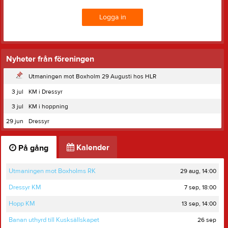
Logga in
Nyheter från föreningen
Utmaningen mot Boxholm 29 Augusti hos HLR
3 jul
KM i Dressyr
3 jul
KM i hoppning
29 jun
Dressyr
Kalender
På gång
29 aug, 14:00
Utmaningen mot Boxholms RK
7 sep, 18:00
Dressyr KM
13 sep, 14:00
Hopp KM
26 sep
Banan uthyrd till Kusksällskapet