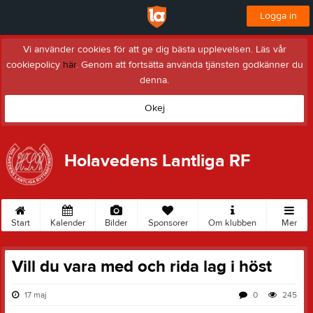
Logga in
Vi använder cookies för att ge dig bästa upplevelsen. Läs vår
cookiepolicy
här
. Genom att fortsätta använda tjänsten godkänner du
denna.
Okej
Holavedens Lantliga RF
Start
Kalender
Bilder
Sponsorer
Om klubben
Mer
Vill du vara med och rida lag i höst
17 maj
0
245