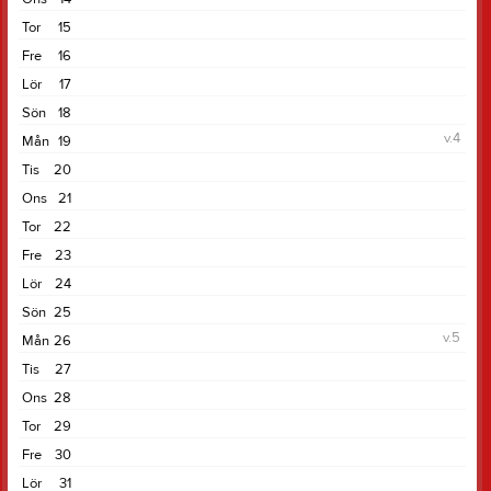
Tor
15
Fre
16
Lör
17
Sön
18
v.4
Mån
19
Tis
20
Ons
21
Tor
22
Fre
23
Lör
24
Sön
25
v.5
Mån
26
Tis
27
Ons
28
Tor
29
Fre
30
Lör
31