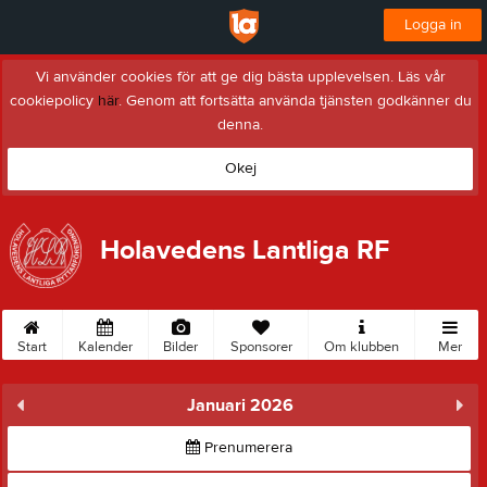
Logga in
Vi använder cookies för att ge dig bästa upplevelsen. Läs vår
cookiepolicy
här
. Genom att fortsätta använda tjänsten godkänner du
denna.
Okej
Holavedens Lantliga RF
Start
Kalender
Bilder
Sponsorer
Om klubben
Mer
Januari 2026
Prenumerera