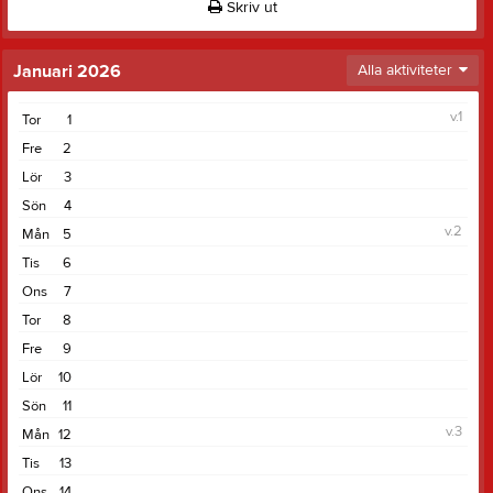
Skriv ut
Januari 2026
Alla aktiviteter
v.1
Tor
1
Fre
2
Lör
3
Sön
4
v.2
Mån
5
Tis
6
Ons
7
Tor
8
Fre
9
Lör
10
Sön
11
v.3
Mån
12
Tis
13
Ons
14