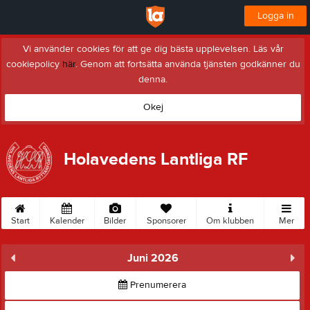
Logga in
Vi använder cookies för att ge dig bästa upplevelsen. Läs vår
cookiepolicy
här
. Genom att fortsätta använda tjänsten godkänner du
denna.
Okej
Holavedens Lantliga RF
Start
Kalender
Bilder
Sponsorer
Om klubben
Mer
Juni 2026
Prenumerera