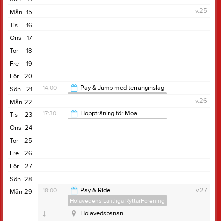
v.25
Mån
15
Tis
16
Ons
17
Tor
18
Fre
19
Lör
20
14:00
Pay & Jump med terränginslag
Sön
21
Holavedens Lantliga RyttarFörening
v.26
Mån
22
18:00
17:30
Hoppträning för Moa
Tis
23
Holavedens Lantliga RyttarFörening
Ons
24
19:30
Tor
25
Fre
26
Lör
27
Sön
28
18:00
Pay & Ride
v.27
Mån
29
Holavedens Lantliga RyttarFörening
Holavedsbanan