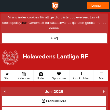
Logga in
Vi använder cookies för att ge dig bästa upplevelsen. Läs vår
cookiepolicy
här
. Genom att fortsätta använda tjänsten godkänner du
denna.
Okej
Holavedens Lantliga RF
Start
Kalender
Bilder
Sponsorer
Om klubben
Mer
Juni 2026
Prenumerera