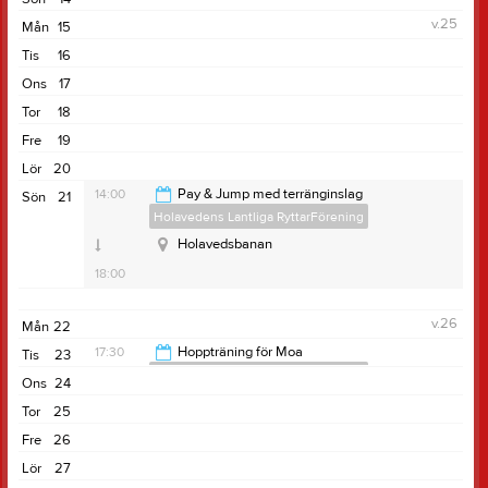
v.25
Mån
15
Tis
16
Ons
17
Tor
18
Fre
19
Lör
20
14:00
Pay & Jump med terränginslag
Sön
21
Holavedens Lantliga RyttarFörening
Holavedsbanan
18:00
v.26
Mån
22
17:30
Hoppträning för Moa
Tis
23
Holavedens Lantliga RyttarFörening
Ons
24
19:30
Tor
25
Fre
26
Lör
27