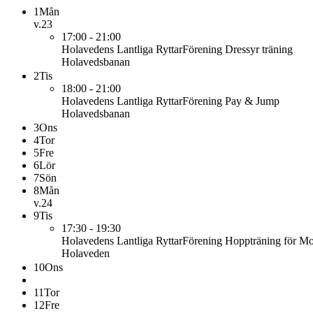
1
Mån
v.23
17:00 - 21:00
Holavedens Lantliga RyttarFörening
Dressyr träning
Holavedsbanan
2
Tis
18:00 - 21:00
Holavedens Lantliga RyttarFörening
Pay & Jump
Holavedsbanan
3
Ons
4
Tor
5
Fre
6
Lör
7
Sön
8
Mån
v.24
9
Tis
17:30 - 19:30
Holavedens Lantliga RyttarFörening
Hoppträning för M
Holaveden
10
Ons
11
Tor
12
Fre