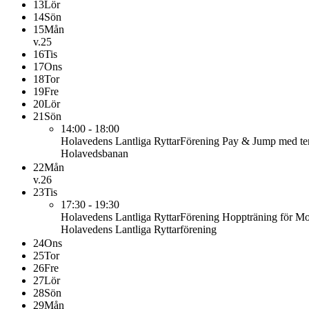
13
Lör
14
Sön
15
Mån
v.25
16
Tis
17
Ons
18
Tor
19
Fre
20
Lör
21
Sön
14:00 - 18:00
Holavedens Lantliga RyttarFörening
Pay & Jump med ter
Holavedsbanan
22
Mån
v.26
23
Tis
17:30 - 19:30
Holavedens Lantliga RyttarFörening
Hoppträning för M
Holavedens Lantliga Ryttarförening
24
Ons
25
Tor
26
Fre
27
Lör
28
Sön
29
Mån